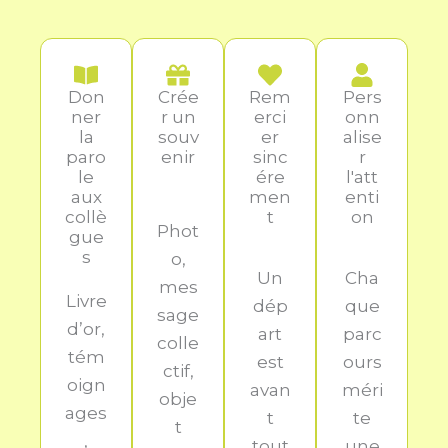
Don
Crée
Rem
Pers
ner
r un
erci
onn
la
souv
er
alise
paro
enir
sinc
r
le
ére
l'att
aux
men
enti
collè
t
on
Phot
gue
s
o,
Un
Cha
mes
Livre
dép
que
sage
d’or,
art
parc
colle
tém
est
ours
ctif,
oign
avan
méri
obje
ages
t
te
t
,
tout
une