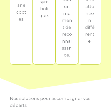
sym
ane
un
atte
boli
cdot
mo
ntio
que.
es.
men
n
t de
diffé
reco
rent
nnai
e.
ssan
ce.
Nos solutions pour accompagner vos
départs.