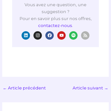
Vous avez une question, une
suggestion ?
Pour en savoir plus sur nos offres,
contactez-nous
.
L
I
F
Y
S
R
i
n
a
o
p
s
n
s
c
u
o
s
k
t
e
t
t
e
a
b
u
i
d
g
o
b
f
i
r
o
e
y
n
a
k
m
←
Article précédent
Article suivant
→