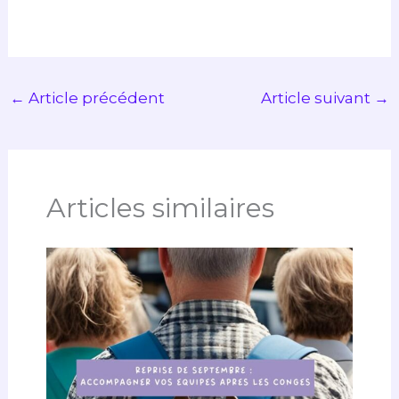
n
a
k
m
←
Article précédent
Article suivant
→
Articles similaires