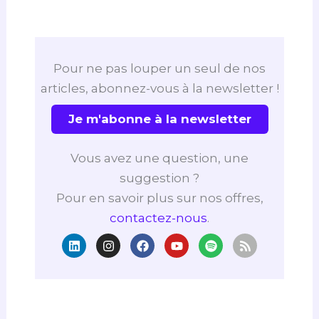
Pour ne pas louper un seul de nos
articles, abonnez-vous à la newsletter !
Je m'abonne à la newsletter
Vous avez une question, une
suggestion ?
Pour en savoir plus sur nos offres,
contactez-nous
.
L
I
F
Y
S
R
i
n
a
o
p
s
n
s
c
u
o
s
k
t
e
t
t
e
a
b
u
i
d
g
o
b
f
i
r
o
e
y