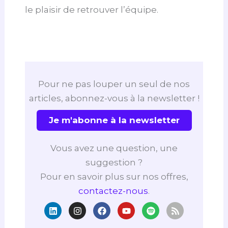
le plaisir de retrouver l’équipe.
Pour ne pas louper un seul de nos
articles, abonnez-vous à la newsletter !
Je m'abonne à la newsletter
Vous avez une question, une
suggestion ?
Pour en savoir plus sur nos offres,
contactez-nous
.
L
I
F
Y
S
R
i
n
a
o
p
s
n
s
c
u
o
s